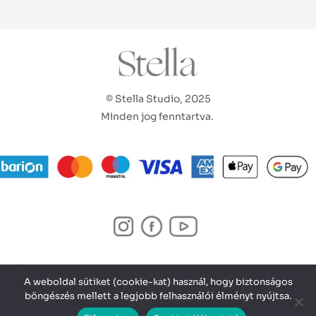
© Stella Studio, 2025
Minden jog fenntartva.
ÁSZF
A weboldal sütiket (cookie-kat) használ, hogy biztonságos
ADATKEZELÉSI TÁJÉKOZTATÓ
böngészés mellett a legjobb felhasználói élményt nyújtsa.
IMPRESSZUM
KAPCSOLAT