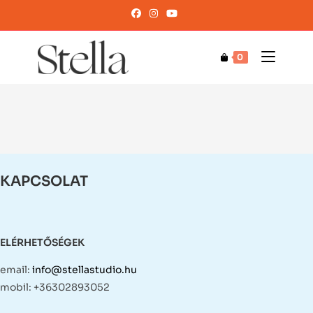
0
KAPCSOLAT
ELÉRHETŐSÉGEK
email:
info@stellastudio.hu
mobil: +36302893052