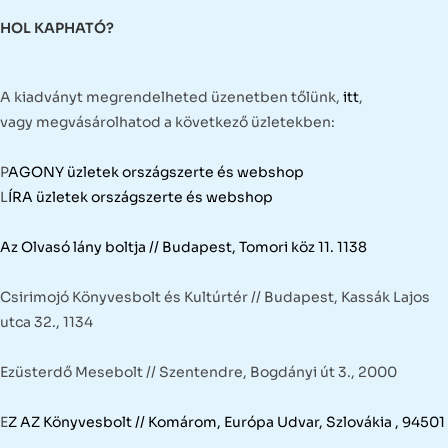
HOL KAPHATÓ?
A kiadványt megrendelheted üzenetben tőlünk,
itt
,
vagy megvásárolhatod a következő üzletekben:
P
AGONY üzletek országszerte és webshop
L
ÍRA üzletek országszerte és webshop
Az Olvasó lány boltja // Budapest, Tomori köz 11. 1138
Csirimojó Könyvesbolt és Kultúrtér // Budapest, Kassák Lajos
utca 32., 1134
Ezüsterdő Mesebolt // Szentendre, Bogdányi út 3., 2000
E
Z AZ Könyvesbolt // Komárom, Európa Udvar, Szlovákia , 94501