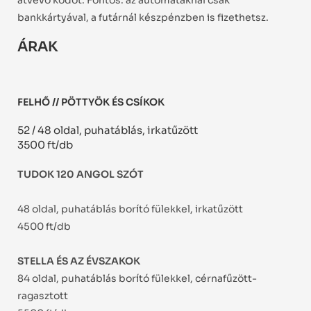
átvevő kódot. Fontos: az automatáknál csak
bankkártyával, a futárnál készpénzben is fizethetsz.
ÁRAK
FELHŐ // PÖTTYÖK ÉS CSÍKOK
52 / 48 oldal, puhatáblás, irkatűzött
3500 ft/db
TUDOK 120 ANGOL SZÓT
48 oldal, puhatáblás borító fülekkel, irkatűzött
4500 ft/db
STELLA ÉS AZ ÉVSZAKOK
84 oldal, puhatáblás borító fülekkel, cérnafűzött-
ragasztott