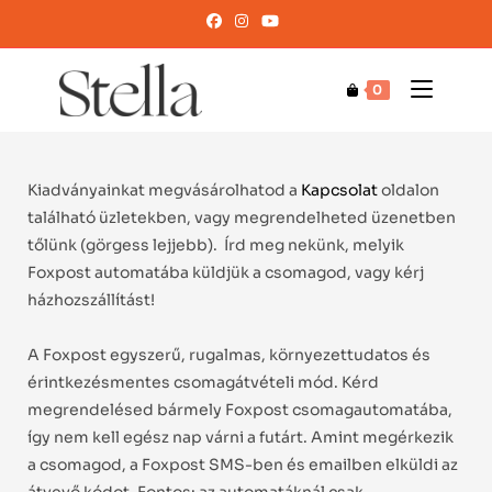
0
Kiadványainkat megvásárolhatod a
Kapcsolat
oldalon
található üzletekben,
vagy megrendelheted üzenetben
tőlünk (görgess lejjebb).
Írd meg nekünk, melyik
Foxpost automatába küldjük a csomagod, vagy kérj
házhozszállítást!
A Foxpost egyszerű, rugalmas, környezettudatos és
érintkezésmentes csomagátvételi mód. Kérd
megrendelésed bármely Foxpost csomagautomatába,
így nem kell egész nap várni a futárt. Amint megérkezik
a csomagod, a Foxpost SMS-ben és emailben elküldi az