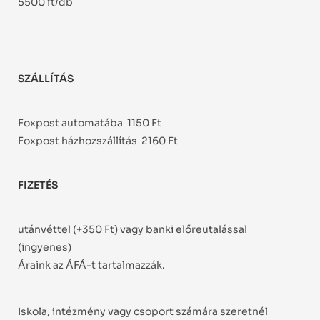
5500 ft/db
SZÁLLÍTÁS
Foxpost automatába 1150 Ft
Foxpost házhozszállítás 2160 Ft
FIZETÉS
utánvéttel (+350 Ft) vagy banki előreutalással
(ingyenes)
Áraink az ÁFÁ-t tartalmazzák.
Iskola, intézmény vagy csoport számára szeretnél