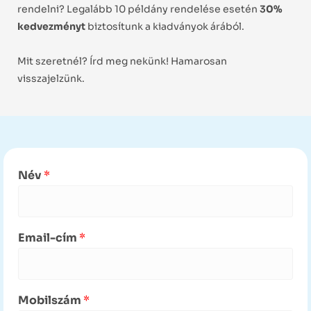
rendelni? Legalább 10 példány rendelése esetén
3
0%
kedvezményt
biztosítunk a kiadványok árából.
Mit szeretnél? Írd meg nekünk! Hamarosan
visszajelzünk.
Név
*
Email-cím
*
Mobilszám
*