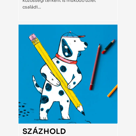
közösségi térként is működő üzlet
családi…
SZÁZHOLD