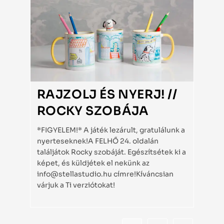
RAJZOLJ ÉS NYERJ! //
ROCKY SZOBÁJA
*FIGYELEM!* A játék lezárult, gratulálunk a
nyerteseknek!A FELHŐ 24. oldalán
találjátok Rocky szobáját. Egészítsétek ki a
képet, és küldjétek el nekünk az
info@stellastudio.hu címre!Kíváncsian
várjuk a Ti verziótokat!