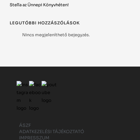
Stella az Ünnepi Könyvhéten!
LEGUTÓBBI HOZZÁSZÓLÁSOK
Nincs megjeleníthető bejegyzés.
ÁSZF
ADATKEZELÉSI TÁJÉKOZTATÓ
IMPRESSZUM