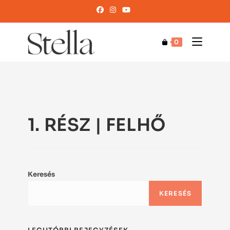
0
1. RÉSZ | FELHŐ
Keresés
KERESÉS